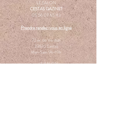
LE SALON
CESTAS GAZINET
05 56 07 65 43
Prendre rendez-vous en ligne
72 av. de Verdun
33610 Cestas
Mar-Sam 9h-19h
LE SALON
CESTAS BOURG
05 57 83 52 09
Prendre rendez-vous en ligne
9 av. du Baron Haussmann
33610 Cestas
Mar-Sam 9h-19h
LE SALON
LEOGNAN
05 56 64 76 99