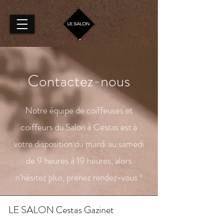
Contactez-nous
Notre équipe de coiffeuses et
coiffeurs du Salon à Cestas est à
votre disposition du mardi au samedi
de 9 heures à 19 heures, alors
n'hésitez plus, prenez rendez-vous !
LE SALON Cestas Gazinet