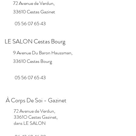
72 Avenue de Verdun,
33610 Cestas Gazinet
05 56 07 65 43
LE SALON Cestas Bourg
9 Avenue Du Baron Haussman,
33610 Cestas Bourg
05 56 07 65 43
​À Corps De Soi - Gazinet
72 Avenue de Verdun,
3361O Cestas Gazinet,
dans LE SALON